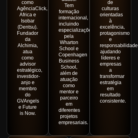
como
de
Tem
AgênciaClick,
culturas
formação
Africa e
orientadas
internacional,
Isobar
à
incluindo
(Dentsu).
excelência,
especializações
Fundador
protagonismo
pela
da
e
Wharton
Alchimia,
responsabilidade
School e
atua
ajudando
Copenhagen
como
líderes e
Business
advisor
empresas
School,
estratégico,
a
além de
investidor-
transformar
atuação
anjo e
estratégia
como
membro
em
mentor e
do
resultado
parceiro
GVAngels
consistente.
em
e Future
diferentes
is Now.
projetos
empresariais.