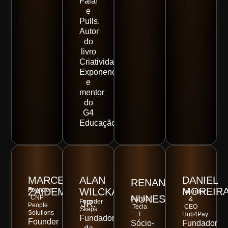
Fala!
e
Pulls.
Autor
do
livro
Criatividade
Exponencial
e
mentor
do
G4
Educação.
MARCELA
ALAN
DANIEL
RENAN
MOREIR
ZAIDEM
Founder
WILCKAY
Founder
NUNES
CNP
Partner
&
Founder
JR.
People
Tecla
CEO
Skeps
Solutions
T
Hub4Pay
Fundador
Founder
Sócio-
Fundador