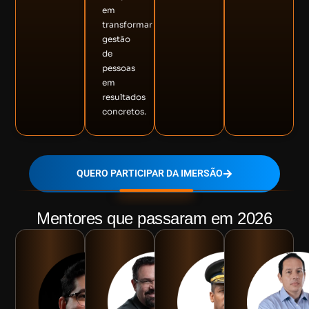
em
transformar
gestão
de
pessoas
em
resultados
concretos.
QUERO PARTICIPAR DA IMERSÃO
Mentores que passaram em 2026