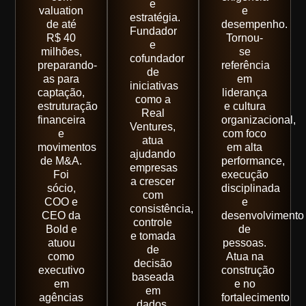
e
valuation
e
estratégia.
de até
desempenho.
Fundador
R$ 40
Tornou-
e
milhões,
se
cofundador
preparando-
referência
de
as para
em
iniciativas
captação,
liderança
como a
estruturação
e cultura
Real
financeira
organizacional,
Ventures,
e
com foco
atua
movimentos
em alta
ajudando
de M&A.
performance,
empresas
Foi
execução
a crescer
sócio,
disciplinada
com
COO e
e
consistência,
CEO da
desenvolvimento
controle
Bold e
de
e tomada
atuou
pessoas.
de
como
Atua na
decisão
executivo
construção
baseada
em
e no
em
agências
fortalecimento
dados.