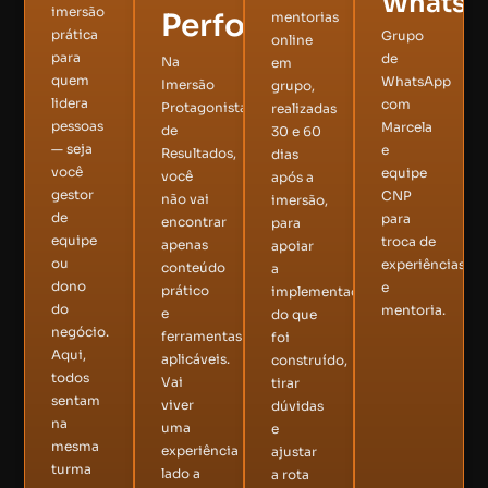
Whats
imersão
Performance
mentorias
prática
Grupo
online
para
de
Na
em
quem
WhatsApp
Imersão
grupo,
lidera
com
Protagonistas
realizadas
pessoas
Marcela
de
30 e 60
— seja
e
Resultados,
dias
você
equipe
você
após a
gestor
CNP
não vai
imersão,
de
para
encontrar
para
equipe
troca de
apenas
apoiar
ou
experiências
conteúdo
a
dono
e
prático
implementação
do
mentoria.
e
do que
negócio.
ferramentas
foi
Aqui,
aplicáveis.
construído,
todos
Vai
tirar
sentam
viver
dúvidas
na
uma
e
mesma
experiência
ajustar
turma
lado a
a rota