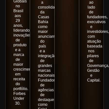
Globais
a
ao
no
consolidação
lado
Brasil
da
de
aos
Casas
fundadores,
29
Bahia
executivos
anos,
como
e
liderando
maior
investidores,
inovações
anunciante
com
de
do
atuação
produto
país
baseada
e a
e a
nos
marca
integração
pilares
de
de
de
maior
grandes
Governança
crescimento
marcas
Gestão
em
nacionais.
e
receita
Fundador
Capital.
do
de
portfólio.
agências
Forbes
de
Under
destaque
30.
como