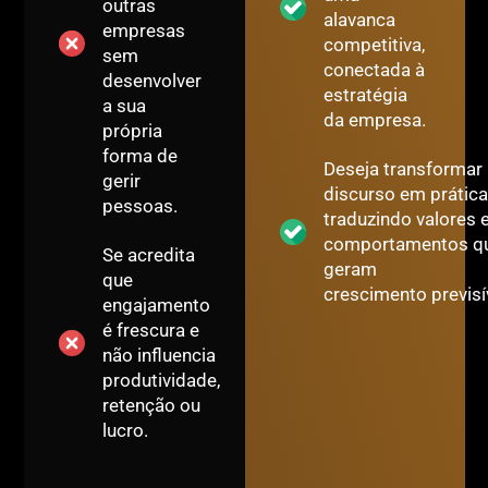
outras
alavanca
empresas
competitiva,
sem
conectada à
desenvolver
estratégia
a sua
da empresa.
própria
forma de
Deseja transformar
gerir
discurso em prática
pessoas.
traduzindo valores
comportamentos q
Se acredita
geram
que
crescimento previsí
engajamento
é frescura e
não influencia
produtividade,
retenção ou
lucro.