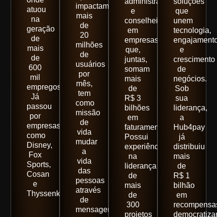
administrativo
soluções
impactam
atuou
e
que
mais
na
conselheiro
unem
de
geração
em
tecnologia,
20
de
empresas
engajament
milhões
mais
que,
e
de
de
juntas,
crescimento
usuários
600
somam
de
por
mil
mais
negócios.
mês,
empregos.
de
Sob
tem
Já
R$ 3
sua
como
passou
bilhões
liderança,
missão
por
em
a
de
empresas
faturamento.
Hub4pay
vida
como
Possui
já
mudar
Disney,
experiência
distribuiu
a
Fox
na
mais
vida
Sports,
liderança
de
das
Cosan
de
R$ 1
pessoas
e
mais
bilhão
através
Thyssenkrupp.
de
em
de
300
recompensa
mensagens.
projetos
democratiza