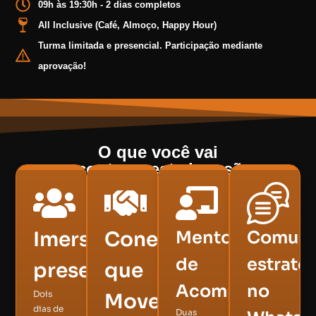
09h às 19:30h - 2 dias completos
All Inclusive (Café, Almoço, Happy Hour)
Turma limitada e presencial. Participação mediante
aprovação!
O que você vai
encontrar
nesta imersão:
Imersão
Conexões
Mentorias
Comuni
de
estraté
presencial
que
Acompanhamen
no
Dois
Movem
dias de
Duas