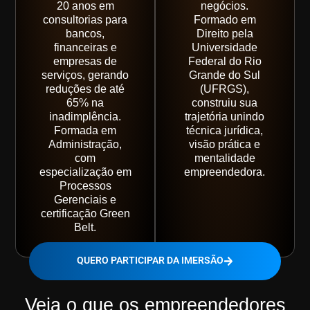
20 anos em
negócios.
consultorias para
Formado em
bancos,
Direito pela
financeiras e
Universidade
empresas de
Federal do Rio
serviços, gerando
Grande do Sul
reduções de até
(UFRGS),
65% na
construiu sua
inadimplência.
trajetória unindo
Formada em
técnica jurídica,
Administração,
visão prática e
com
mentalidade
especialização em
empreendedora.
Processos
Gerenciais e
certificação Green
Belt.
QUERO PARTICIPAR DA IMERSÃO
Veja o que os empreendedores