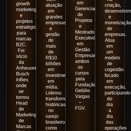
em
growth
atuação
criação,
Gerenciamento
marketing
em
desenvolvim
de
e
grandes
e
Projetos
projetos
empresas
monetizaçã
e
estratégicos
e
de
Mestrado
para
gestão
empresas.
Executivo
marcas
de
Atua
em
B2C.
mais
em
Gestão
Foi
de
um
Empresarial,
sócio
R$10
modelo
ambos
da
bilhões
de
os
Anheuser-
em
cogestão
cursos
Busch
investimentos
focado
pela
InBev,
em
em
Fundação
onde
mídia.
execução,
Getúlio
se
Liderou
participando
Vargas
tornou
transformações
do
–
Head
históricas
dia
FGV.
de
no
a
Marketing
varejo
dia
de
brasileiro,
das
Marcas
como
operações