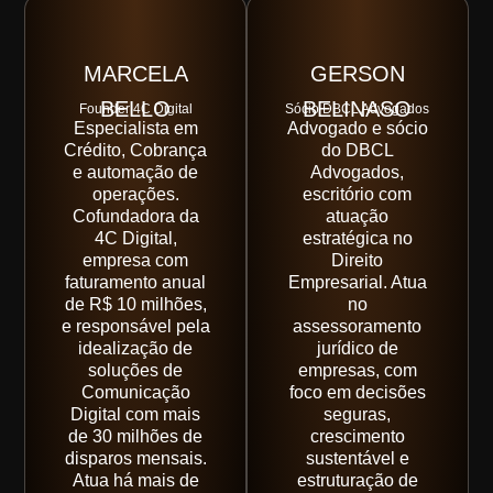
MARCELA
GERSON
BELLO
BELINASO
Founder 4C Digital
Sócio DBCL Advogados
Especialista em
Advogado e sócio
Crédito, Cobrança
do DBCL
e automação de
Advogados,
operações.
escritório com
Cofundadora da
atuação
4C Digital,
estratégica no
empresa com
Direito
faturamento anual
Empresarial. Atua
de R$ 10 milhões,
no
e responsável pela
assessoramento
idealização de
jurídico de
soluções de
empresas, com
Comunicação
foco em decisões
Digital com mais
seguras,
de 30 milhões de
crescimento
disparos mensais.
sustentável e
Atua há mais de
estruturação de