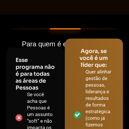
Para quem é essa imersão?
Agora, se
você é um
Esse
líder que:
programa não
Quer alinhar
é para todas
gestão de
as áreas de
pessoas,
Pessoas
liderança e
Se você
resultados
acha que
de forma
Pessoas é
estratégica
um assunto
(como já
“soft” e não
fizemos
impacta os