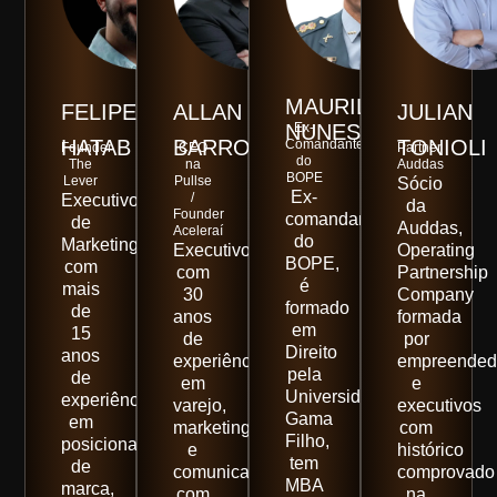
MAURILIO
FELIPE
ALLAN
JULIAN
NUNES
Ex-
HATAB
BARROS
TONIOLI
Comandante
Founder
CEO
Partner
do
The
na
Auddas
BOPE
Lever
Pullse
Sócio
Ex-
/
Executivo
da
Founder
comandante
de
Auddas,
Aceleraí
do
Marketing
Executivo
Operating
BOPE,
com
com
Partnership
é
mais
30
Company
formado
de
anos
formada
em
15
de
por
Direito
anos
experiência
empreended
pela
de
em
e
Universidade
experiência
varejo,
executivos
Gama
em
marketing
com
Filho,
posicionamento
e
histórico
tem
de
comunicação,
comprovado
MBA
marca,
com
na