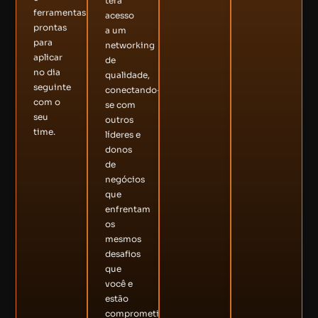
terá
ferramentas
acesso
prontas
a um
para
networking
aplicar
de
no dia
qualidade,
seguinte
conectando-
com o
se com
seu
outros
time.
líderes e
donos
de
negócios
que
enfrentam
os
mesmos
desafios
que
você e
estão
comprometidos