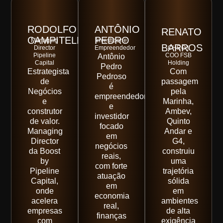
RODOLFO
ANTÔNIO
RENATO
CAMPITELLI
PEDRO
Managing
Investidor e
BARROS
Director
Empreendedor
CHRO |
Pipeline
COO FSB
Antônio
Capital
Holding
Pedro
Estrategista
Com
Pedroso
de
passagem
é
Negócios
pela
empreendedor
e
Marinha,
e
construtor
Ambev,
investidor
de valor.
Quinto
focado
Managing
Andar e
em
Director
G4,
negócios
da Boost
construiu
reais,
by
uma
com forte
Pipeline
trajetória
atuação
Capital,
sólida
em
onde
em
economia
acelera
ambientes
real,
empresas
de alta
finanças
com
exigência