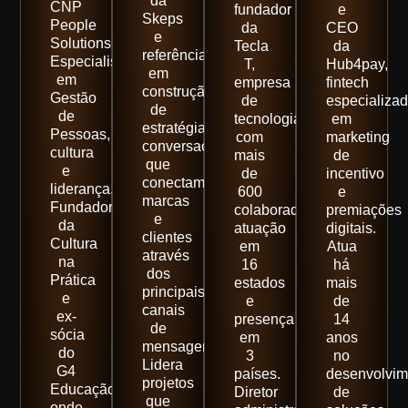
da
CNP
fundador
e
Skeps
People
da
CEO
e
Solutions
Tecla
da
referência
Especialista
T,
Hub4pay,
em
em
empresa
fintech
construção
Gestão
de
especializa
de
de
tecnologia
em
estratégias
Pessoas,
com
marketing
conversacionais
cultura
mais
de
que
e
de
incentivo
conectam
liderança.
600
e
marcas
Fundadora
colaboradores,
premiações
e
da
atuação
digitais.
clientes
Cultura
em
Atua
através
na
16
há
dos
Prática
estados
mais
principais
e
e
de
canais
ex-
presença
14
de
sócia
em
anos
mensageria.
do
3
no
Lidera
G4
países.
desenvolvim
projetos
Educação,
Diretor
de
que
onde