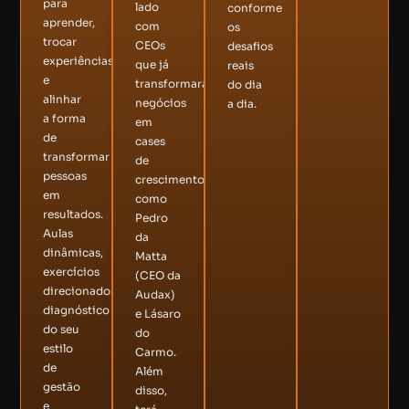
para
lado
conforme
aprender,
com
os
trocar
CEOs
desafios
experiências
que já
reais
e
transformaram
do dia
alinhar
negócios
a dia.
a forma
em
de
cases
transformar
de
pessoas
crescimento,
em
como
resultados.
Pedro
Aulas
da
dinâmicas,
Matta
exercícios
(CEO da
direcionados,
Audax)
diagnóstico
e Lásaro
do seu
do
estilo
Carmo.
de
Além
gestão
disso,
e