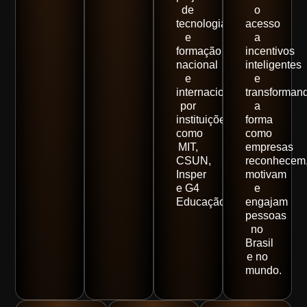
de
o
tecnologia
acesso
e
a
formação
incentivos
nacional
inteligentes
e
e
internacional
transforman
por
a
instituições
forma
como
como
MIT,
empresas
CSUN,
reconhecem
Insper
motivam
e G4
e
Educação.
engajam
pessoas
no
Brasil
e no
mundo.