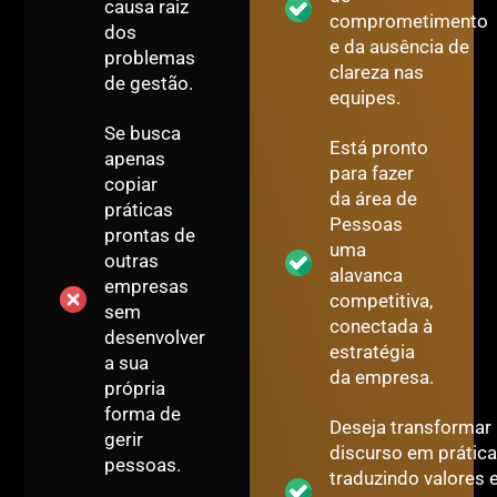
causa raiz
comprometimento
dos
e da ausência de
problemas
clareza nas
de gestão.
equipes.
Se busca
Está pronto
apenas
para fazer
copiar
da área de
práticas
Pessoas
prontas de
uma
outras
alavanca
empresas
competitiva,
sem
conectada à
desenvolver
estratégia
a sua
da empresa.
própria
forma de
Deseja transformar
gerir
discurso em prática
pessoas.
traduzindo valores