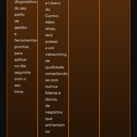
diagnóstico
e Lásaro
do seu
do
estilo
Carmo.
de
Além
gestão
disso,
e
terá
ferramentas
acesso
prontas
a um
para
networking
aplicar
de
no dia
qualidade,
seguinte
conectando-
com o
se com
seu
outros
time.
líderes e
donos
de
negócios
que
enfrentam
os