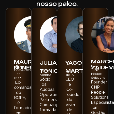
nosso palco.
MARCE
MAURILIO
JULIAN
YAGO
ZAIDEM
NUNES
Founder
Ex-
TONIOLI
MARTINS
CNP
Comandante
Partner
Viver
People
do
Auddas
de IA
Solutions
BOPE
Sócio
CEO
Founder
Ex-
da
e
CNP
comandante
Auddas,
Co-
People
do
Operating
founder
Solutions
BOPE,
Partnership
do
Especialista
é
Company
Viver
em
formado
formada
de
Gestão
em