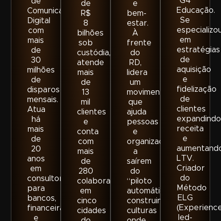
G4
de
de
e
Educação.
Comunicação
R$
bem-
Se
Digital
8
estar.
especializo
com
bilhões
À
em
mais
sob
frente
estratégias
de
custódia,
do
de
30
atende
RD,
aquisição
milhões
mais
lidera
e
de
de
um
fidelização
disparos
13
movimento
de
mensais.
mil
que
clientes
Atua
clientes
ajuda
expandindo
há
e
pessoas
receita
mais
conta
e
e
de
com
organizações
aumentand
20
mais
a
LTV.
anos
de
saírem
Criador
em
280
do
do
consultorias
colaboradores
“piloto
Método
para
em
automático”,
ELG
bancos,
cinco
construindo
(Experienc
financeiras
cidades
culturas
led-
e
do
onde