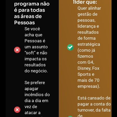
líder que:
programa não
Quer alinhar
é para todas
gestão de
as áreas de
pessoas,
Pessoas
liderança e
Se você
resultados
acha que
de forma
Pessoas é
estratégica
um assunto
(como já
“soft” e não
fizemos
impacta os
com G4,
resultados
Disney, Fox
do negócio.
Sports e
mais de 70
Se prefere
empresas).
apagar
incêndios do
Está cansado de
dia a dia em
pagar a conta do
vez de
turnover, da falta
atacar a
de