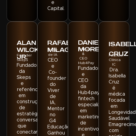
e
Capital.
DANIEL
ALAN
RAFAEL
ISABEL
MOREIRA
WILCKAY
MILAGRE
Founder
Viver
CRUZ
&
JR.
de IA
Founder
Founder
CEO
CEO
Skeps
Clínica
Hub4Pay
IC
Fundador
e
Fundador
Dra.
da
Co-
e
Isabella
Skeps
founder
CEO
Cruz
e
do
da
é
referência
Viver
Hub4pay,
médica
em
de
fintech
focada
construção
IA,
especializada
em
de
Mentor
em
Longevidad
estratégias
no
marketing
Saudável.
conversacionais
G4
de
Emagrecim
que
Educação,
incentivo
com
conectam
Ganhou
e