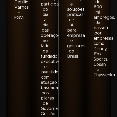
de
Getúlio
participando
e
600
Vargas
do
soluções
mil
–
dia
práticas
empregos.
FGV.
a
de
Já
dia
IA
passou
das
para
por
operações
empresários
empresas
ao
e
como
lado
gestores
Disney,
de
do
Fox
fundadores,
Brasil.
Sports,
executivos
Cosan
e
e
investidores,
Thyssenkru
com
atuação
baseada
nos
pilares
de
Governança,
Gestão