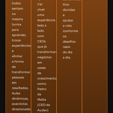
todos
Vai
tirar
sentam
viver
dúvidas
na
uma
e
mesma
experiência
ajustar
turma
lado a
a rota
para
lado
conforme
aprender,
com
os
trocar
CEOs
desafios
experiências
que já
reais
e
transformaram
do dia
alinhar
negócios
a dia.
a forma
em
de
cases
transformar
de
pessoas
crescimento,
em
como
resultados.
Pedro
Aulas
da
dinâmicas,
Matta
exercícios
(CEO da
direcionados,
Audax)