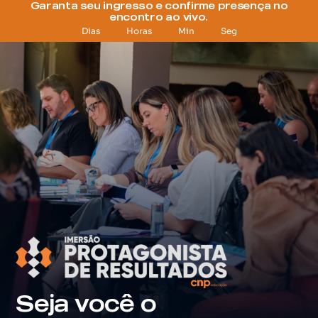
Garanta seu ingresso e confirme presença no
encontro ao vivo.
Dias
Horas
Min
Seg
Seja você o