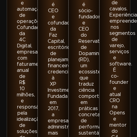
de
e
é
é
cavalos.
automação
CEO
sócio-
Experiência
de
e
fundador
empreende
operações.
cofundador
e
nos
Cofundadora
da
CEO
segmentos
da
Faz
do
de
4C
Capital,
Reservatório
varejo,
Digital,
escritório
de
serviços
empresa
de
Dopamina
e
com
planejamento
(RD),
software.
faturamento
financeiro
um
É
anual
credenciado
ecossistema
co-
de
à
que
founder
R$
XP
traduz
e
10
Investimentos.
ciência
atual
milhões,
Fundada
comportamental
CRO
e
em
em
na
responsável
2017,
práticas
Opens
pela
a
concretas
e
idealização
empresa
de
mentor
de
administra
performance
do
soluções
mais
sustentável