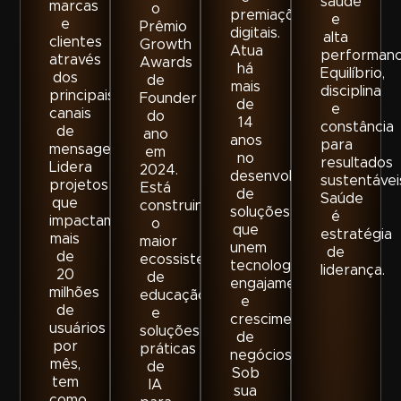
saúde
marcas
o
premiações
e
e
Prêmio
digitais.
alta
clientes
Growth
Atua
performanc
através
Awards
há
Equilíbrio,
dos
de
mais
disciplina
principais
Founder
de
e
canais
do
14
constância
de
ano
anos
para
mensageria.
em
no
resultados
Lidera
2024.
desenvolvimento
sustentávei
projetos
Está
de
Saúde
que
construindo
soluções
é
impactam
o
que
estratégia
mais
maior
unem
de
de
ecossistema
tecnologia,
liderança.
20
de
engajamento
milhões
educação
e
de
e
crescimento
usuários
soluções
de
por
práticas
negócios.
mês,
de
Sob
tem
IA
sua
como