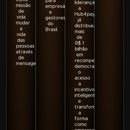
para
liderança,
missão
empresários
a
de
e
Hub4pay
vida
gestores
já
mudar
do
distribuiu
a
Brasil.
mais
vida
de
das
R$ 1
pessoas
bilhão
através
em
de
recompensas,
mensagens.
democratizando
o
acesso
a
incentivos
inteligentes
e
transformando
a
forma
como