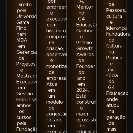
por
IA,
de
Direito
empreendedores
Mentor
Pessoas,
pela
e
no
cultura
Universidade
executivos
G4
e
Gama
com
Educação,
liderança.
Filho,
histórico
Ganhou
Fundadora
tem
comprovado
o
da
MBA
na
Prêmio
Cultura
em
criação,
Growth
na
Gerenciamento
desenvolvimento
Awards
Prática
de
e
de
e
Projetos
monetização
Founder
ex-
e
de
do
sócia
Mestrado
empresas.
ano
do
Executivo
Atua
em
G4
em
em
2024.
Educação,
Gestão
um
Está
onde
Empresarial,
modelo
construindo
atuou
ambos
de
o
na
os
cogestão
maior
geração
cursos
focado
ecossistema
de
pela
em
de
mais
Fundação
execução,
educação