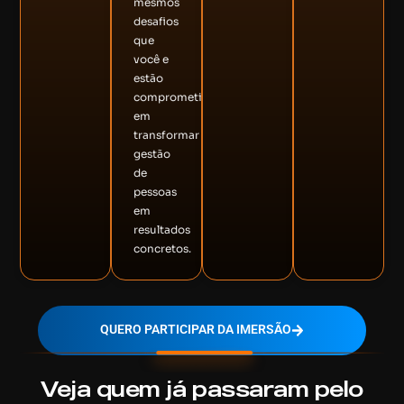
mesmos
desafios
que
você e
estão
comprometidos
em
transformar
gestão
de
pessoas
em
resultados
concretos.
QUERO PARTICIPAR DA IMERSÃO
Veja quem já passaram pelo