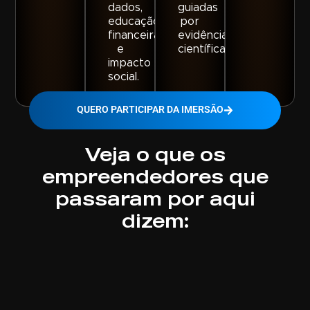
dados,
guiadas
educação
por
financeira
evidência
e
científica.
impacto
social.
QUERO PARTICIPAR DA IMERSÃO
Veja o que os
empreendedores que
passaram por aqui
dizem: