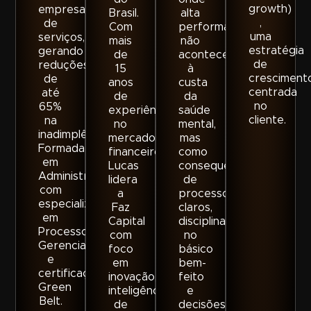
growth)
empresas
Brasil.
alta
,
de
Com
performance
uma
serviços,
mais
não
estratégia
gerando
de
acontece
de
reduções
15
à
cresciment
de
anos
custa
centrada
até
de
da
no
65%
experiência
saúde
cliente.
na
no
mental,
inadimplência.
mercado
mas
Formada
financeiro.
como
em
Lucas
consequência
Administração,
lidera
de
com
a
processos
especialização
Faz
claros,
em
Capital
disciplina
Processos
com
no
Gerenciais
foco
básico
e
em
bem-
certificação
inovação,
feito
Green
inteligência
e
Belt.
de
decisões