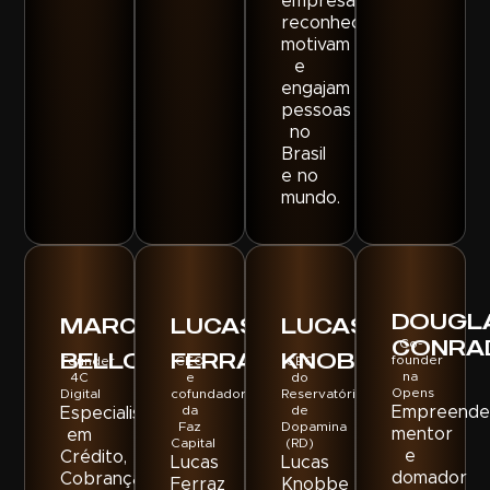
empresas
reconhecem,
motivam
e
engajam
pessoas
no
Brasil
e no
mundo.
DOUGL
MARCELA
LUCAS
LUCAS
CONRA
Co-
BELLO
FERRAZ
KNOBBE
founder
Founder
CEO
CEO
na
4C
e
do
Opens
Digital
cofundador
Reservatório
da
de
Empreende
Especialista
Faz
Dopamina
mentor
em
Capital
(RD)
e
Crédito,
Lucas
Lucas
domador
Cobrança
Ferraz
Knobbe