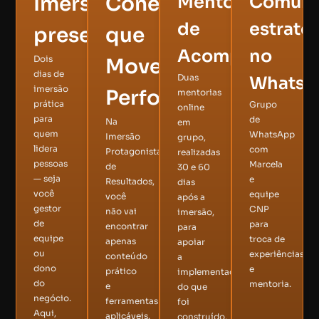
Imersão
Conexões
Mentorias
Comuni
de
estraté
presencial
que
Acompanhamen
no
Dois
Movem
dias de
Duas
Whats
imersão
Performance
mentorias
prática
Grupo
online
para
de
Na
em
quem
WhatsApp
Imersão
grupo,
lidera
com
Protagonistas
realizadas
pessoas
Marcela
de
30 e 60
— seja
e
Resultados,
dias
você
equipe
você
após a
gestor
CNP
não vai
imersão,
de
para
encontrar
para
equipe
troca de
apenas
apoiar
ou
experiências
conteúdo
a
dono
e
prático
implementação
do
mentoria.
e
do que
negócio.
ferramentas
foi
Aqui,
aplicáveis.
construído,