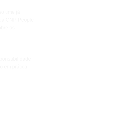
o time já
 da CNP People
obre os
sponsabilidade
o em prática.